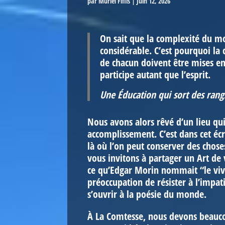
par
Muriel Fifils
|
Juin 12, 2026
On sait que la complexité du m
considérable. C’est pourquoi la c
de chacun doivent être mises en
participe autant que l’esprit.
Une Éducation qui sort des rang
Nous avons alors rêvé d’un lieu qu
accomplissement. C’est dans cet écr
là où l’on peut conserver des chose
vous invitons à partager un Art de
ce qu’Edgar Morin nommait “le vivr
préoccupation de résister à l’impat
s’ouvrir à la poésie du monde.
À La Comtesse, nous devons beauco