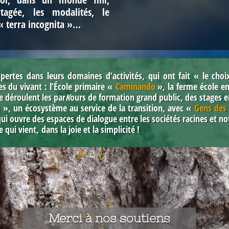
agée, les modalités, le
« terra incognita »…
ertes dans leurs domaines d’activités, qui ont fait « le choix
pes du vivant
: l’École primaire
«
Caminando
»,
la ferme école 
se déroulent les par
K
ours de formation grand public, des stages e
p
»
, un écosystème au service de la transition, avec
«
Gens des 
qui ouvre des espaces de dialogue entre les sociétés racines et n
ui vient, dans la joie et la simplicité !
Merci à nos soutiens