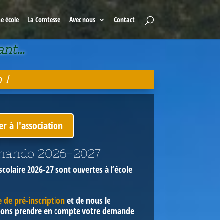
e école
La Comtesse
Avec nous
Contact
vant…
 !
r à l'association
inando 2026-2027
 scolaire 2026-27 sont ouvertes
à l’école
e de pré-inscription
et de nous le
sions prendre en compte votre demande