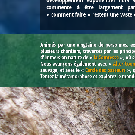
commence à être largement part
« comment faire » restent une vaste 
Animés par une vingtaine de personnes, exp
plusieurs chantiers, traversés
par les princi
d’immersion nature de
«
la Comtesse
»
, où 
Nous avançons également avec
«
Alter’Coo
sauvage, et avec le
«
Cercle des passeurs
»
, 
Tentez la métamorphose et explorez le monde q