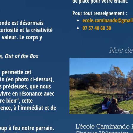
de place pour votre enfant.
Pour tout renseignement :
ecole.caminando@gmai
onde est désormais
07 57 40 68 30
uriosité et la créativité
 valeur. Le corps y
Nos de
s,
Out of the Box
i permette cet
in (en photo ci-dessus),
s précieuses, que nous
 vivre en résonance avec
e bien”, cette
ience, à l’immédiat et de
L’école Caminando
up à feu notre parrain.