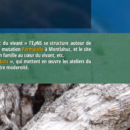
 du vivant » l’E
p
NS se structure autour de
en mutation
Permacole
à Montlahuc
,
et le site
n famille au cœur du vivant, etc
.
bois
»
, qui mettent en œuvre les ateliers du
otre modernité.