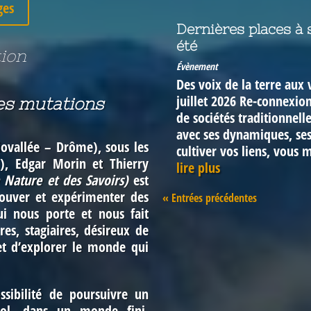
ges
Dernières places à s
été
ion
Évènement
Des voix de la terre aux 
juillet 2026 Re-connexi
des mutations
de sociétés traditionnelle
avec ses dynamiques, ses
iovallée – Drôme), sous les
cultiver vos liens, vous m
), Edgar Morin et Thierry
lire plus
a Nature et des Savoirs)
est
rouver et expérimenter des
« Entrées précédentes
qui nous porte et nous fait
ires, stagiaires, désireux de
t d’explorer le monde qui
ssibilité de poursuivre un
sol, dans un monde fini,