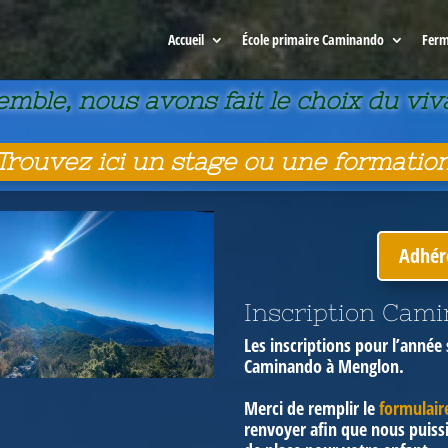
Accueil
École primaire Caminando
Ferm
mble, nous avons fait le choix du vi
Trouvez ici un stage ou une formation
Adhére
Inscription Cam
Les inscriptions pour l’année
Caminando à Menglon.
Merci de remplir le
formulair
renvoyer afin que nous puis