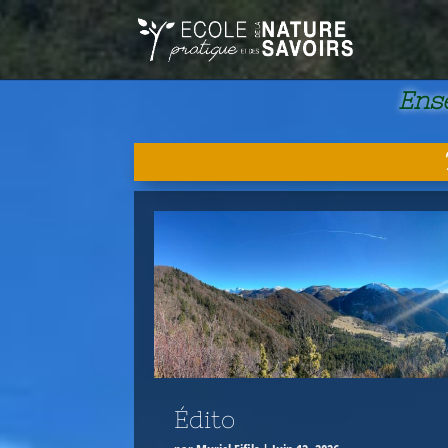
Ense
Édito