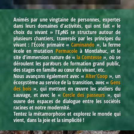
Animés par une vingtaine de personnes, expertes
dans leurs domaines d’activités, qui ont fait « le
choix du vivant » l’E
p
NS se structure autour de
plusieurs chantiers, traversés
par les principes du
vivant
: l’École primaire
«
Caminando
»,
la ferme
école en mutation
Permacole
à Montlahuc
,
et le
site d’immersion nature de
«
la Comtesse
»
, où se
déroulent les par
K
ours de formation grand public,
des stages en famille au cœur du vivant, etc
.
Nous avançons également avec
«
Alter’Coop
»
, un
écosystème au service de la transition, avec
«
Gens
des bois
»
, qui mettent en œuvre les ateliers du
sauvage, et avec le
«
Cercle des passeurs
»
, qui
ouvre des espaces de dialogue entre les sociétés
racines et notre modernité.
Tentez la métamorphose et explorez le monde qui
vient, dans la joie et la simplicité !