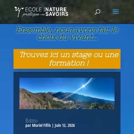
Ensemble, nous avons fait le
choix du vivant…
Trouvez ici un stage ou une
formation !
Édito
par
Muriel Fifils
|
Juin 12, 2026