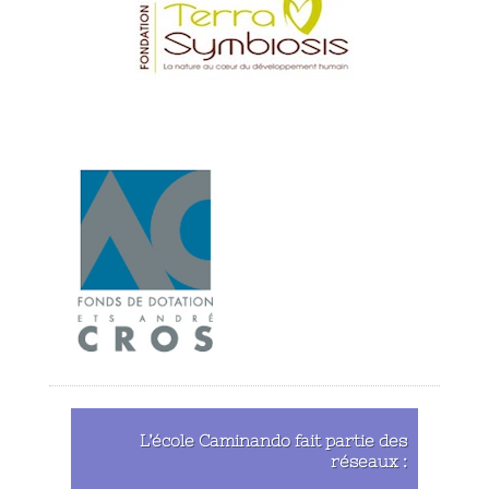
L’école
Caminando
fait partie
des
réseaux :