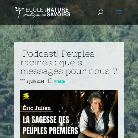
[Podcast] Peuples
racines : quels
messages pour nous ?
5 Juin 2024
Presse