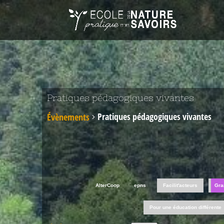
Pratiques pédagogiques vivantes
Pratiques pédagogiques vivantes
Évènements
AlterCoop
epns
Facilit'acteurs
Gra
Pour une éducation différente