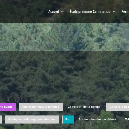
Accueil
École primaire Caminando
Ferm
nd public
Immersion nature familles
La voie (x) de la nature
Le Cercle de
Pratiques pédagogiques vivantes
Pro
Sur les chemins du dehors
Tc