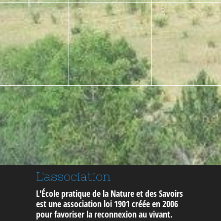
0
0
2
3
vènement,
évènement,
évènement,
L'association
L'École pratique de la Nature et des Savoirs
est une association loi 1901 créée en 2006
pour
favoriser la reconnexion au vivant
.