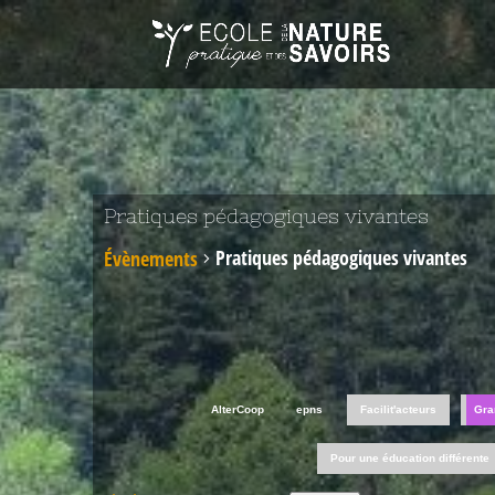
Pratiques pédagogiques vivantes
Pratiques pédagogiques vivantes
Évènements
AlterCoop
epns
Facilit'acteurs
Gra
Pour une éducation différente