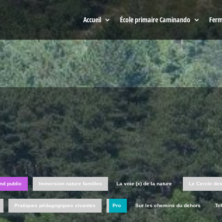
Accueil
École primaire Caminando
Ferm
nd public
Immersion nature familles
La voie (x) de la nature
Le Cercle de
Pratiques pédagogiques vivantes
Pro
Sur les chemins du dehors
Tc