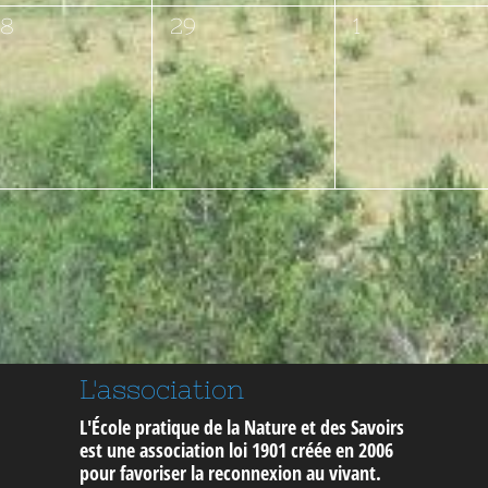
0
0
28
29
1
vènement,
évènement,
évènement,
L'association
L'École pratique de la Nature et des Savoirs
est une association loi 1901 créée en 2006
pour
favoriser la reconnexion au vivant
.