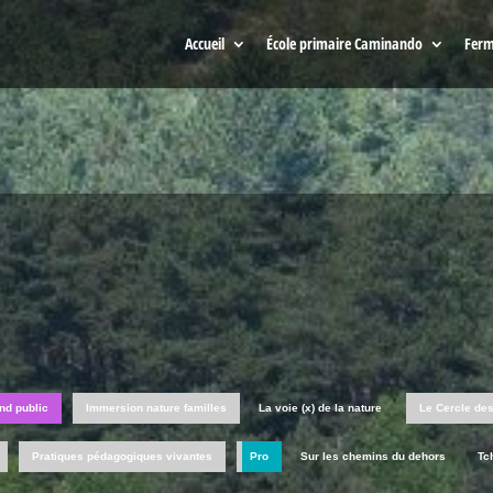
Accueil
École primaire Caminando
Ferm
nd public
Immersion nature familles
La voie (x) de la nature
Le Cercle de
Pratiques pédagogiques vivantes
Pro
Sur les chemins du dehors
Tc