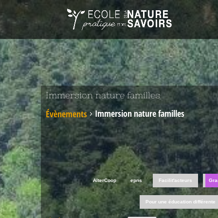
Immersion nature familles
Immersion nature familles
Évènements
AlterCoop
epns
Facilit'acteurs
Gra
Pour une éducation différente