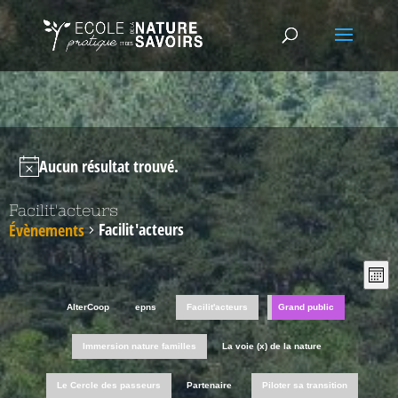
Aucun résultat trouvé.
Facilit'acteurs
Facilit'acteurs
Évènements
Nav
Na
Mois
de
pa
vu
con
AlterCoop
epns
Facilit'acteurs
Grand public
Év
Immersion nature familles
La voie (x) de la nature
Le Cercle des passeurs
Partenaire
Piloter sa transition