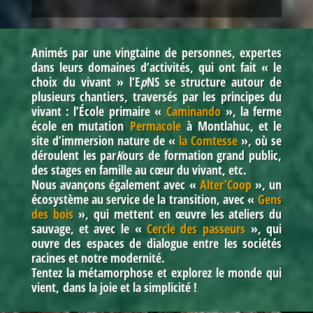
Animés par une vingtaine de personnes, expertes
dans leurs domaines d’activités, qui ont fait « le
choix du vivant » l’E
p
NS se structure autour de
plusieurs chantiers, traversés
par les principes du
vivant
: l’École primaire
«
Caminando
»,
la ferme
école en mutation
Permacole
à Montlahuc
,
et le
site d’immersion nature de
«
la Comtesse
»
, où se
déroulent les par
K
ours de formation grand public,
des stages en famille au cœur du vivant, etc
.
Nous avançons également avec
«
Alter’Coop
»
, un
écosystème au service de la transition, avec
«
Gens
des bois
»
, qui mettent en œuvre les ateliers du
sauvage, et avec le
«
Cercle des passeurs
»
, qui
ouvre des espaces de dialogue entre les sociétés
racines et notre modernité.
Tentez la métamorphose et explorez le monde qui
vient, dans la joie et la simplicité !