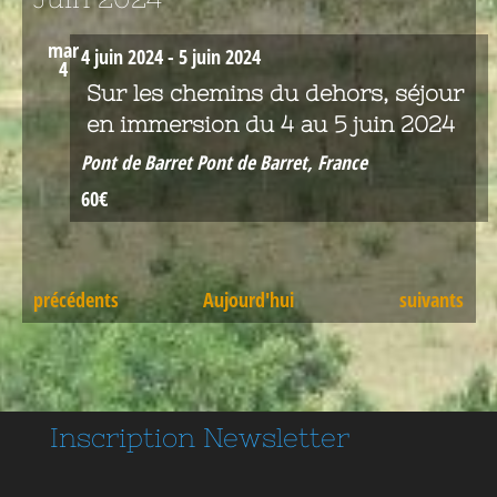
mar
4 juin 2024
-
5 juin 2024
4
Sur les chemins du dehors, séjour
en immersion du 4 au 5 juin 2024
Pont de Barret
Pont de Barret, France
60€
Évènements
Évènements
précédents
Aujourd'hui
suivants
Inscription
Newsletter