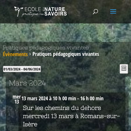
Pratiques pédagogiques vivantes
Pratiques pédagogiques vivantes
Évènements
Nav
Na
01/03/2024
 - 
04/06/2024
Liste
de
pa
Sélectionnez
vu
con
une
Mars 2024
Év
date.
mer
13 mars 2024 à 10 h 00 min
-
16 h 00 min
13
Sur les chemins du dehors
mercredi 13 mars à Romans-sur-
Isère