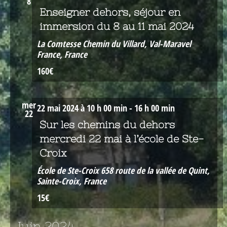
8
Enseigner dehors, séjour en
immersion du 8 au 11 mai 2024
La Comtesse
Chemin du Villard, Val-Maravel
France, France
160€
mer
22 mai 2024 à 10 h 00 min
-
16 h 00 min
22
Sur les chemins du dehors
mercredi 22 mai à l’école de Ste-
Croix
École de Ste-Croix
658 route de la vallée de Quint,
Sainte-Croix, France
15€
Juin 2024