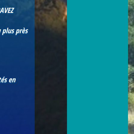
RAVEZ
 plus près
tés en