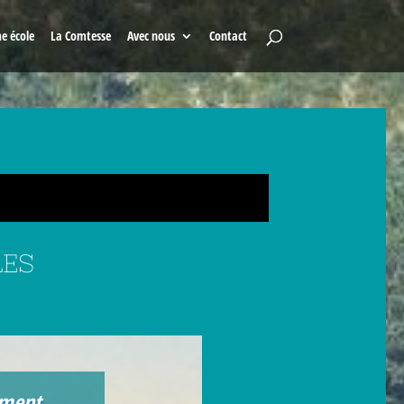
e école
La Comtesse
Avec nous
Contact
LES
ement