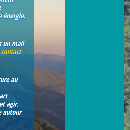
e
e énergie.
s un mail
 contact
ture au
art
t agir.
e autour