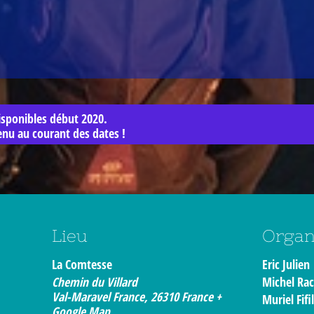
disponibles début 2020.
enu au courant des dates !
Lieu
Organ
La Comtesse
Eric Julien
Chemin du Villard
Michel Rac
Val-Maravel France
,
26310
France
+
Muriel Fifi
Google Map