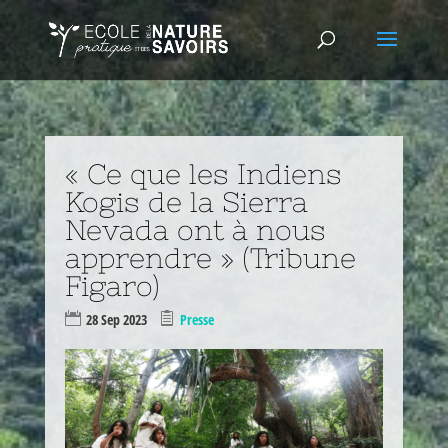
« Ce que les Indiens
Kogis de la Sierra
Nevada ont à nous
apprendre » (Tribune
Figaro)
28 Sep 2023
Presse