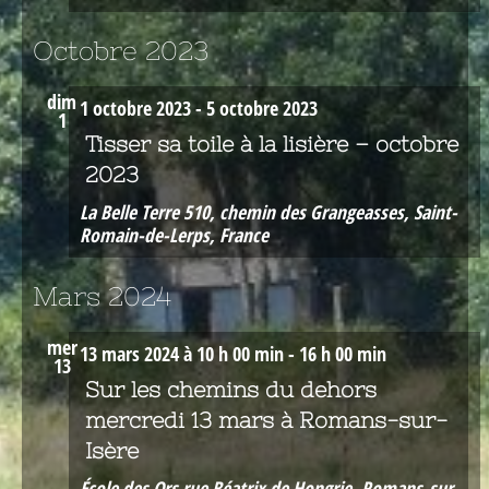
Octobre 2023
dim
1 octobre 2023
-
5 octobre 2023
1
Tisser sa toile à la lisière – octobre
2023
La Belle Terre
510, chemin des Grangeasses, Saint-
Romain-de-Lerps, France
Mars 2024
mer
13 mars 2024 à 10 h 00 min
-
16 h 00 min
13
Sur les chemins du dehors
mercredi 13 mars à Romans-sur-
Isère
École des Ors
rue Béatrix de Hongrie, Romans-sur-