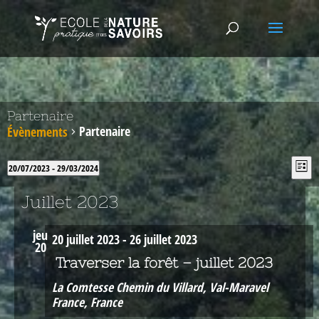
Partenaire
Partenaire
Évènements
Nav
Na
20/07/2023
 - 
29/03/2024
Liste
de
pa
Sélectionnez
vu
con
une
Juillet 2023
Év
date.
jeu
20 juillet 2023
-
26 juillet 2023
20
Traverser la forêt – juillet 2023
La Comtesse
Chemin du Villard, Val-Maravel
France, France