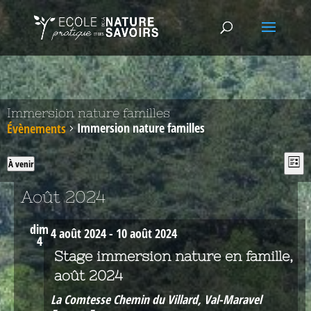
Immersion nature familles
Immersion nature familles
Évènements
Nav
Na
À venir
Liste
de
pa
Sélectionnez
vu
con
une
Août 2024
Év
date.
dim
4 août 2024
-
10 août 2024
4
Stage immersion nature en famille,
août 2024
La Comtesse
Chemin du Villard, Val-Maravel