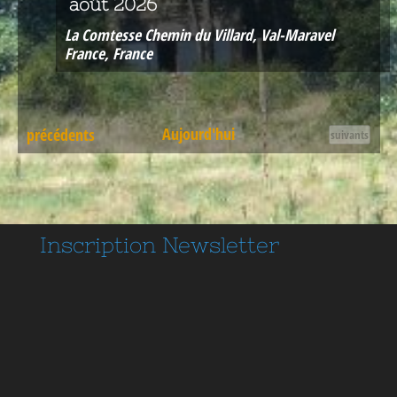
août 2026
La Comtesse
Chemin du Villard, Val-Maravel
France, France
Évènements
Aujourd'hui
précédents
Évènements
suivants
Inscription
Newsletter