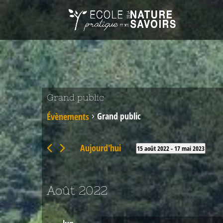
Grand public
Grand public
Évènements
Aujourd'hui
15 août 2022
 - 
17 mai 2023
Sélectionnez
une
date.
Août 2022