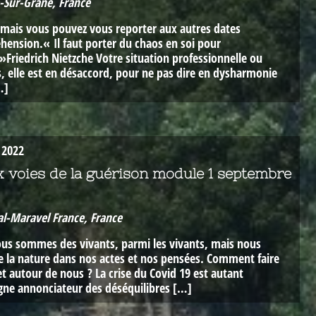
-Sur-Grâne, France
, mais vous pouvez vous reporter aux autres dates
ension.« Il faut porter du chaos en soi pour
»Friedrich Nietzche Votre situation professionnelle ou
, elle est en désaccord, pour ne pas dire en dysharmonie
…]
 2022
x voies de la guérison module 1 septembre
al-Maravel France, France
Nous sommes des vivants, parmi les vivants, mais nous
tre la nature dans nos actes et nos pensées. Comment faire
et autour de nous ? La crise du Covid 19 est autant
signe annonciateur des déséquilibres […]