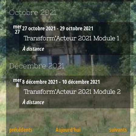
Octobre 2021
mer
27 octobre 2021
-
29 octobre 2021
27
Transform’Acteur 2021 Module 1
À distance
Décembre 2021
mer
8 décembre 2021
-
10 décembre 2021
8
Transform’Acteur 2021 Module 2
À distance
Évènements
Évènements
précédents
Aujourd'hui
suivants