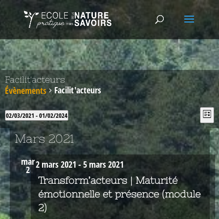
Facilit'acteurs
Facilit'acteurs
Évènements
Nav
Na
02/03/2021
 - 
01/02/2024
Liste
de
pa
Sélectionnez
vu
con
une
Mars 2021
Év
date.
mar
2 mars 2021
-
5 mars 2021
2
Transform’acteurs | Maturité
émotionnelle et présence (module
2)